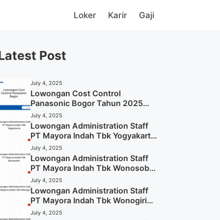
Loker
Karir
Gaji
Latest Post
July 4, 2025
Lowongan Cost Control
Panasonic Bogor Tahun 2025
(Lamar Sekarang)
July 4, 2025
Lowongan Administration Staff
PT Mayora Indah Tbk Yogyakarta
Tahun 2025
July 4, 2025
Lowongan Administration Staff
PT Mayora Indah Tbk Wonosobo
Tahun 2025 (Lamar Sekarang)
July 4, 2025
Lowongan Administration Staff
PT Mayora Indah Tbk Wonogiri
Tahun 2025 (Apply Now)
July 4, 2025