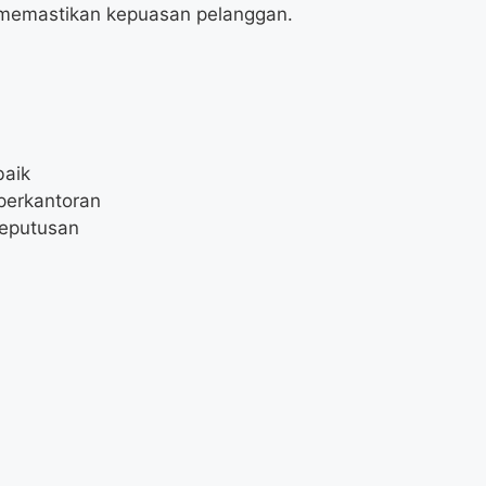
memastikan kepuasan pelanggan.
baik
perkantoran
keputusan