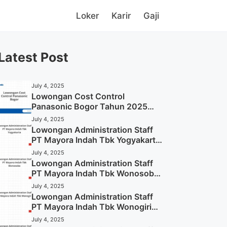
Loker
Karir
Gaji
Latest Post
July 4, 2025
Lowongan Cost Control
Panasonic Bogor Tahun 2025
(Lamar Sekarang)
July 4, 2025
Lowongan Administration Staff
PT Mayora Indah Tbk Yogyakarta
Tahun 2025
July 4, 2025
Lowongan Administration Staff
PT Mayora Indah Tbk Wonosobo
Tahun 2025 (Lamar Sekarang)
July 4, 2025
Lowongan Administration Staff
PT Mayora Indah Tbk Wonogiri
Tahun 2025 (Apply Now)
July 4, 2025