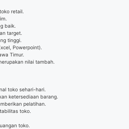
ko retail.
im.
g baik.
n target.
ng tinggi.
xcel, Powerpoint).
awa Timur.
merupakan nilai tambah.
l toko sehari-hari.
an ketersediaan barang.
mberikan pelatihan.
abilitas toko.
euangan toko.