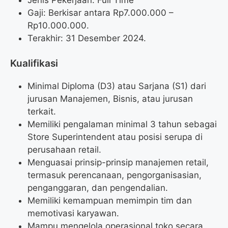
Gaji: Berkisar antara Rp
7.000.000
–
Rp
10.000.000
.
Terakhir: 31 Desember 2024.
Kualifikasi
Minimal Diploma (D3) atau Sarjana (S1) dari
jurusan Manajemen, Bisnis, atau jurusan
terkait.
Memiliki pengalaman minimal 3 tahun sebagai
Store Superintendent atau posisi serupa di
perusahaan retail.
Menguasai prinsip-prinsip manajemen retail,
termasuk perencanaan, pengorganisasian,
penganggaran, dan pengendalian.
Memiliki kemampuan memimpin tim dan
memotivasi karyawan.
Mampu mengelola operasional toko secara