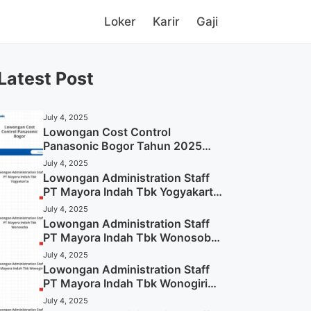
Loker
Karir
Gaji
Latest Post
July 4, 2025
Lowongan Cost Control
Panasonic Bogor Tahun 2025
(Lamar Sekarang)
July 4, 2025
Lowongan Administration Staff
PT Mayora Indah Tbk Yogyakarta
Tahun 2025
July 4, 2025
Lowongan Administration Staff
PT Mayora Indah Tbk Wonosobo
Tahun 2025 (Lamar Sekarang)
July 4, 2025
Lowongan Administration Staff
PT Mayora Indah Tbk Wonogiri
Tahun 2025 (Apply Now)
July 4, 2025