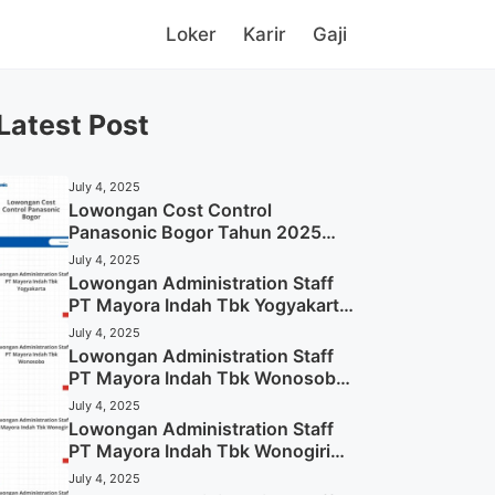
Loker
Karir
Gaji
Latest Post
July 4, 2025
Lowongan Cost Control
Panasonic Bogor Tahun 2025
(Lamar Sekarang)
July 4, 2025
Lowongan Administration Staff
PT Mayora Indah Tbk Yogyakarta
Tahun 2025
July 4, 2025
Lowongan Administration Staff
PT Mayora Indah Tbk Wonosobo
Tahun 2025 (Lamar Sekarang)
July 4, 2025
Lowongan Administration Staff
PT Mayora Indah Tbk Wonogiri
Tahun 2025 (Apply Now)
July 4, 2025