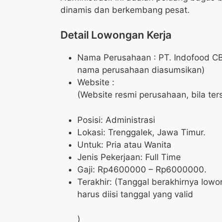
dinamis dan berkembang pesat.
Detail Lowongan Kerja
Nama Perusahaan :
PT. Indofood CB
nama perusahaan diasumsikan)
Website :
(Website resmi perusahaan, bila ter
Posisi: Administrasi
Lokasi: Trenggalek, Jawa Timur.
Untuk: Pria atau Wanita
Jenis Pekerjaan: Full Time
Gaji: Rp
4600000
– Rp
6000000
.
Terakhir: (Tanggal berakhirnya lowo
harus diisi tanggal yang valid
)