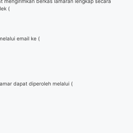
at mengirimkan berkas lamaran lengkap secara
ek (
elalui email ke (
lamar dapat diperoleh melalui (