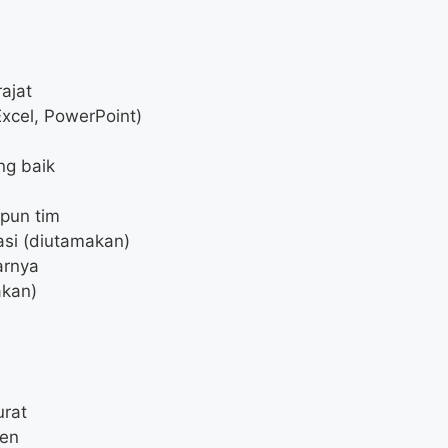
ajat
Excel, PowerPoint)
ng baik
pun tim
asi (diutamakan)
arnya
akan)
urat
men