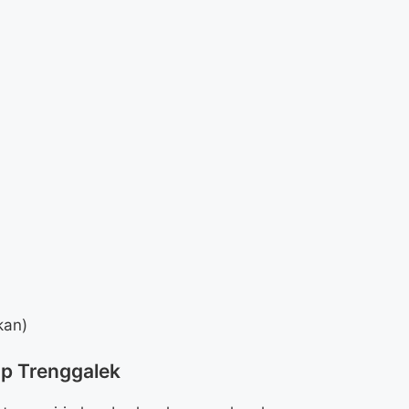
kan)
ap Trenggalek