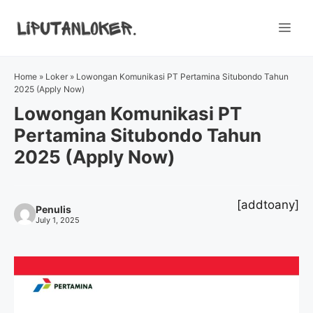
Skip
to
Me
content
Home
»
Loker
»
Lowongan Komunikasi PT Pertamina Situbondo Tahun
2025 (Apply Now)
Lowongan Komunikasi PT
Pertamina Situbondo Tahun
2025 (Apply Now)
[addtoany]
Penulis
July 1, 2025